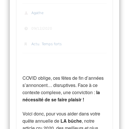
Agathe
09/12/2020
Actu
,
Temps forts
Best of bûches de Noël de chefs 2020
COVID oblige, ces fêtes de fin d’années
s’annoncent… disruptives. Face à ce
contexte complexe, une conviction :
la
nécessité de se faire plaisir !
Voici donc, pour vous aider dans votre
quête annuelle de
LA bûche
, notre
article cru 2020, des meilleurs et plus