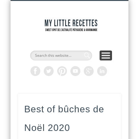
INTERVIEWS DE CHEFS
CAP PÂTISSIER
ADRESSES
RECETTES
ACCUEIL
OUTILS
ACTU
My Littl
Recette
Best of bûches de
Noël 2020