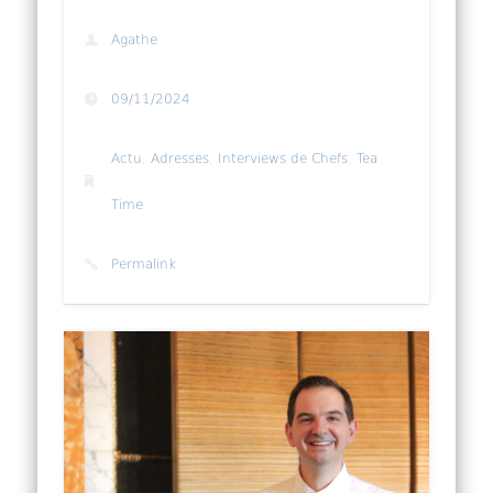
Agathe
09/11/2024
Actu
,
Adresses
,
Interviews de Chefs
,
Tea
Time
Permalink