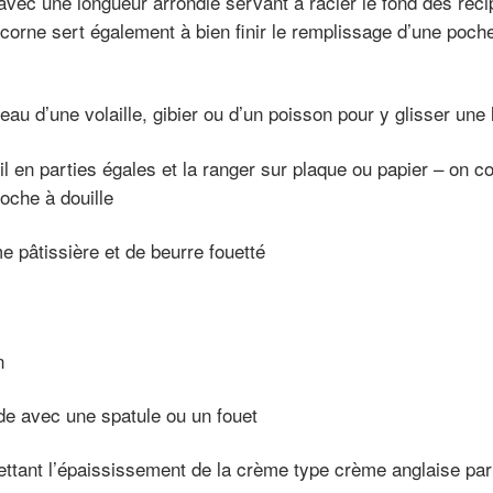
 avec une longueur arrondie servant à racler le fond des ré
orne sert également à bien finir le remplissage d’une poche à
eau d’une volaille, gibier ou d’un poisson pour y glisser une 
eil en parties égales et la ranger sur plaque ou papier – on
oche à douille
 pâtissière et de beurre fouetté
n
e avec une spatule ou un fouet
ettant l’épaississement de la crème type crème anglaise pa