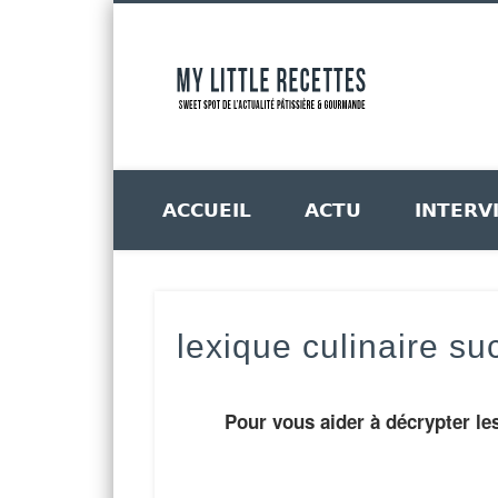
My Litt
er
Pinterest
Vimeo
Google+
LinkedIn
ACCUEIL
ACTU
INTERV
lexique culinaire su
Pour vous aider à décrypter les