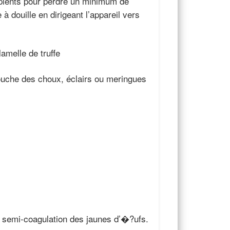
cipients pour perdre un minimum de
 douille en dirigeant l’appareil vers
lamelle de truffe
 couche des choux, éclairs ou meringues
r semi-coagulation des jaunes d’�?ufs.