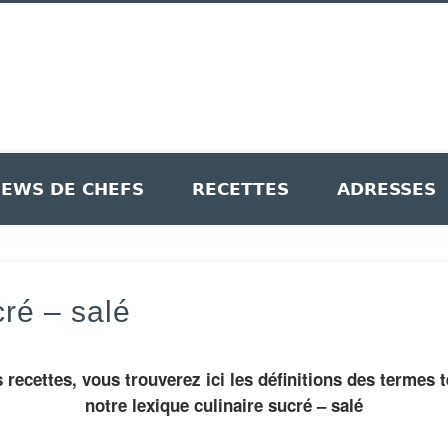
le Recettes
IEWS DE CHEFS
RECETTES
ADRESSES
cré – salé
 recettes, vous trouverez ici les définitions des termes
notre lexique culinaire sucré – salé