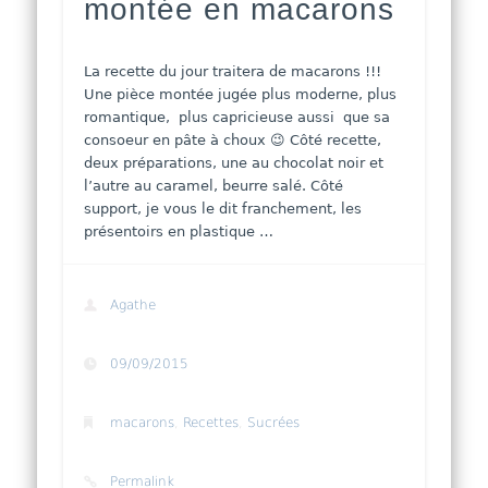
montée en macarons
La recette du jour traitera de macarons !!!
Une pièce montée jugée plus moderne, plus
romantique, plus capricieuse aussi que sa
consoeur en pâte à choux 😉 Côté recette,
deux préparations, une au chocolat noir et
l’autre au caramel, beurre salé. Côté
support, je vous le dit franchement, les
présentoirs en plastique …
Agathe
09/09/2015
macarons
,
Recettes
,
Sucrées
Permalink