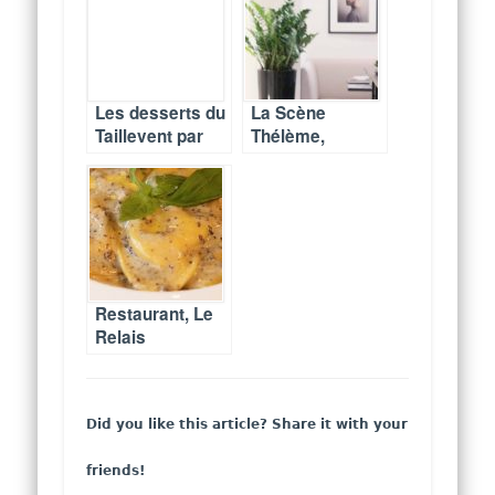
française
(fermé)
Les desserts du
La Scène
Taillevent par
Thélème,
François
restaurant
Daubinet
gastronomique
et théâtre
Restaurant, Le
Relais
Boccador,
cucina
tradizionale
Did you like this article? Share it with your
friends!