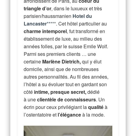
arrondissent de Paris, au
coeur du
triangle d’or
, dans le luxueux et très
parisien/haussmanien
Hotel du
Lancaster
*****
. Cet hôtel particulier au
charme intemporel
, fut transformé en
établissement de luxe, au milieu des
années folles, par le suisse Emile Wolf.
Parmi ses premiers clients … une
certaine
Marlène Dietrich,
qui y élut
domicile, ainsi que de nombreuses
autres personnalités. Au fil des années,
l’hôtel a su évoluer tout en gardant son
côté
intime, presque secret,
dédié
à une
clientèle de connaisseurs
. Un
écrin pour ceux privilégiant la
qualité
à
l’ostentatoire et
l’élégance
à la mode.