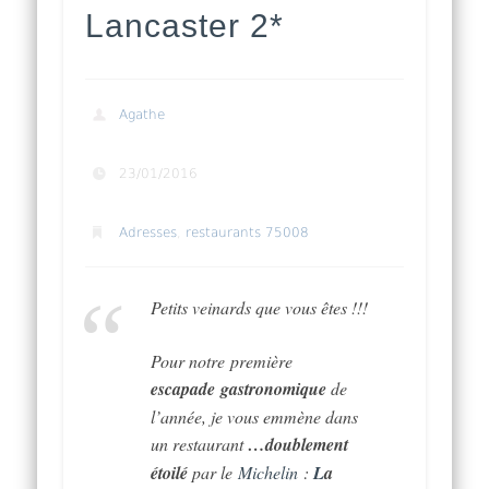
Lancaster 2*
Agathe
23/01/2016
Adresses
,
restaurants 75008
Petits veinards que vous êtes !!!
Pour notre première
escapade gastronomique
de
l’année, je vous emmène dans
un restaurant
…doublement
étoilé
par le
Michelin
:
L
a