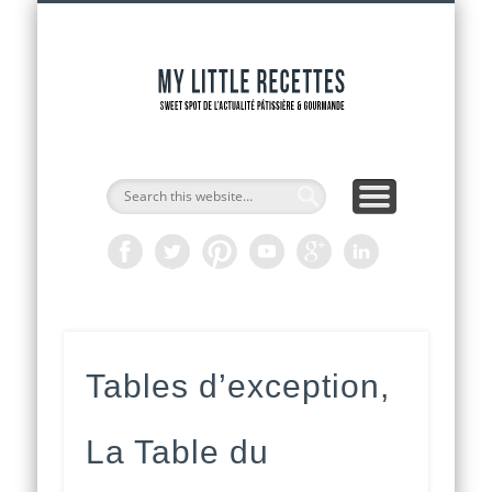
INTERVIEWS DE CHEFS
CAP PÂTISSIER
ADRESSES
RECETTES
ACCUEIL
OUTILS
ACTU
My Littl
Recette
Tables d’exception,
La Table du