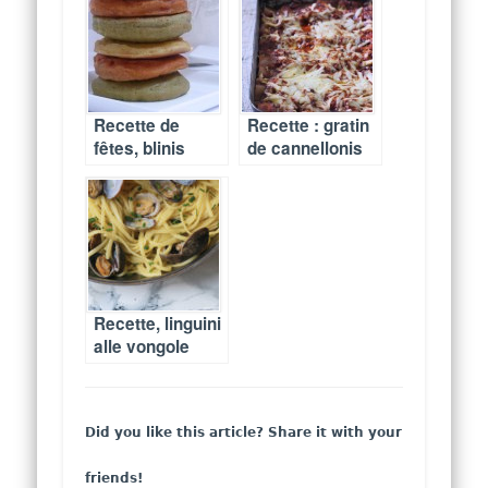
Recette de
Recette : gratin
fêtes, blinis
de cannellonis
colorés, curry,
bolognaise
légumes verts,
tomate
Recette, linguini
alle vongole
Did you like this article? Share it with your
friends!