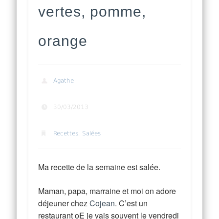
vertes, pomme,
orange
Agathe
30/03/2013
Recettes
,
Salées
Ma recette de la semaine est salée.
Maman, papa, marraine et moi on adore
déjeuner chez
Cojean
. C’est un
restaurant oE je vais souvent le vendredi