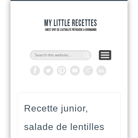
INTERVIEWS DE CHEFS
CAP PÂTISSIER
ADRESSES
RECETTES
ACCUEIL
OUTILS
ACTU
My Littl
Recette
Recette junior,
salade de lentilles