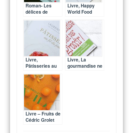
Roman- Les
Livre, Happy
délices de
World Food
Tokyo-Durian
d’Anne Coppin
Sukegawa
Livre,
Livre, La
Pâtisseries au
gourmandise ne
fil du jour –
fait pas grossir
Laurent Jeannin
– Ariane
Grumbach
Livre – Fruits de
Cédric Grolet