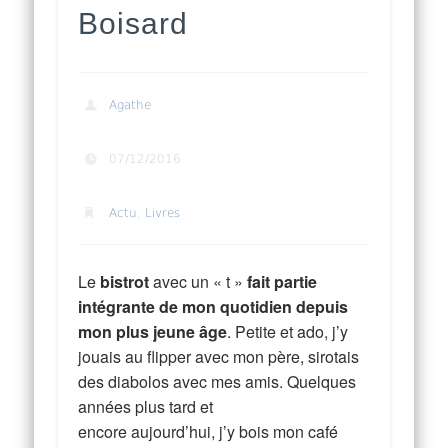
Boisard
Agathe
07/12/2016
Actu
,
Livres
Le
bistrot
avec un « t »
fait partie
intégrante de mon quotidien depuis
mon plus jeune âge
. Petite et ado, j’y
jouais au flipper avec mon père, sirotais
des diabolos avec mes amis. Quelques
années plus tard et
encore aujourd’hui, j’y bois mon café