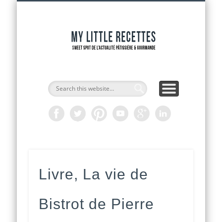
INTERVIEWS DE CHEFS
CAP PÂTISSIER
ADRESSES
RECETTES
ACCUEIL
OUTILS
ACTU
My Littl
Recette
Livre, La vie de
Bistrot de Pierre