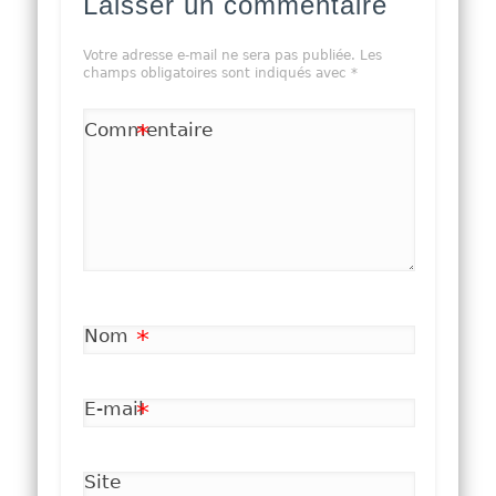
Laisser un commentaire
Votre adresse e-mail ne sera pas publiée.
Les
champs obligatoires sont indiqués avec
*
Commentaire
*
Nom
*
E-mail
*
Site