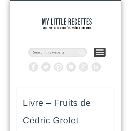
INTERVIEWS DE CHEFS
CAP PÂTISSIER
ADRESSES
RECETTES
ACCUEIL
OUTILS
ACTU
My Littl
Recette
Livre – Fruits de
Cédric Grolet