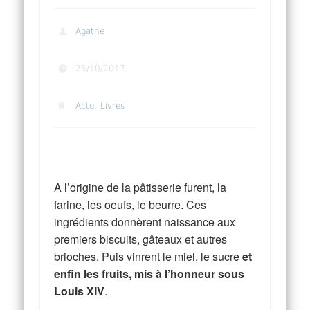
Agathe
25/10/2017
Actu
,
Livres
Livre – Fruits de Cédric Grolet
A l’origine de la pâtisserie furent, la
farine, les oeufs, le beurre. Ces
ingrédients donnèrent naissance aux
premiers biscuits, gâteaux et autres
brioches. Puis vinrent le miel, le sucre
et
enfin les fruits, mis à l’honneur sous
Louis XIV
.