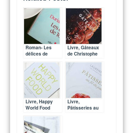
Roman- Les
Livre, Gâteaux
délices de
de Christophe
Tokyo-Durian
Felder & Camille
Sukegawa
Lesecq
Livre, Happy
Livre,
World Food
Pâtisseries au
d’Anne Coppin
fil du jour –
Laurent Jeannin