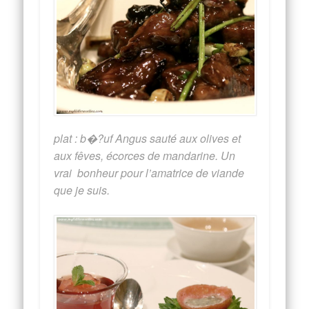
plat : b�?uf Angus sauté aux olives et
aux fêves, écorces de mandarine. Un
vrai bonheur pour l’amatrice de viande
que je suis.