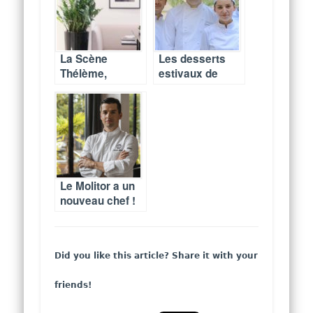
Exelmans
(fermé)
La Scène
Les desserts
Thélème,
estivaux de
restaurant
Dominique
gastronomique
Costa au
et théâtre
Peninsula Paris
Le Molitor a un
nouveau chef !
Did you like this article? Share it with your
friends!