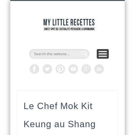
INTERVIEWS DE CHEFS
CAP PÂTISSIER
ADRESSES
RECETTES
ACCUEIL
OUTILS
ACTU
My Littl
Recette
Le Chef Mok Kit
Keung au Shang