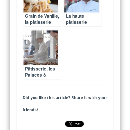
Grain de Vanille,
La haute
la pâtisserie
pâtisserie
corsaire de
maison
Cancale
réinvestit le
Drugstore
Publicis
Pâtisserie, les
Palaces &
hôtels de luxe
parisiens
ouvrent
Did you like this article? Share it with your
boutique
friends!