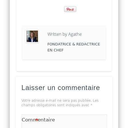
Written by
Agathe
FONDATRICE & REDACTRICE
EN CHEF
Laisser un commentaire
Votre adresse e-mail ne sera pas publiée.
Les
champs obligatoires sont indiqués avec
*
Commentaire
*