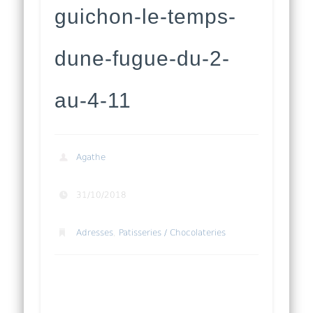
guichon-le-temps-
dune-fugue-du-2-
au-4-11
Agathe
31/10/2018
Adresses
,
Patisseries / Chocolateries
Yann Couvreur invite Amaury Guichon
rue des Rosiers le temps d’une fugue du