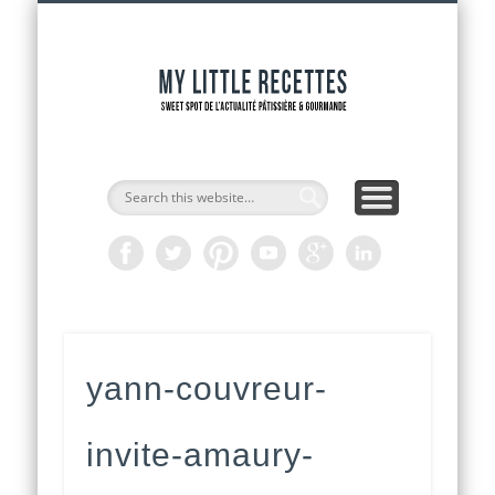
INTERVIEWS DE CHEFS
CAP PÂTISSIER
ADRESSES
RECETTES
ACCUEIL
OUTILS
ACTU
My Littl
Recette
yann-couvreur-
invite-amaury-