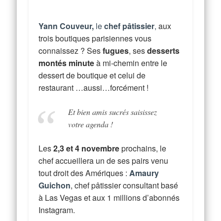
2 au 4/11
Yann Couveur,
le
chef pâtissier
,
aux
trois boutiques parisiennes vous
connaissez ? Ses
fugues
, ses
desserts
montés minute
à mi-chemin entre le
dessert de boutique et celui de
restaurant …aussi…forcément !
Et bien amis sucrés saisissez
votre agenda !
Les
2,3 et 4 novembre
prochains, le
chef accueillera un de ses pairs venu
tout droit des Amériques :
Amaury
Guichon
, chef pâtissier consultant basé
à Las Vegas et aux 1 millions d’abonnés
Instagram.