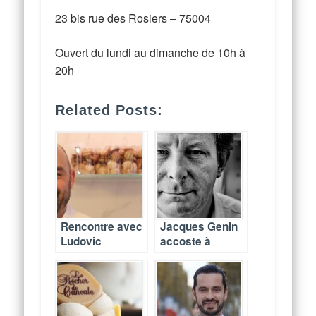
23 bis rue des Rosiers – 75004
Ouvert du lundi au dimanche de 10h à
20h
Related Posts:
Rencontre avec
Jacques Genin
Ludovic
accoste à
Chaussard,
l’Intercontinental
Chef pâtissier
Marseille Hôtel-
de Gateaux
Dieu
Thoumieux
(fermé depuis)