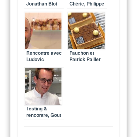
Jonathan Blot
Chérie, Philippe
dans son
Urraca nous
restaurant de
parle de sa
desserts Acide
dernière née
(fermé)
Rencontre avec
Fauchon et
Ludovic
Patrick Pailler
Chaussard,
nous ouvrent
Chef pâtissier
leurs portes
de Gateaux
Thoumieux
(fermé depuis)
Testing &
rencontre, Gout
de Brioche par
Guy Savoy
(fermé depuis)