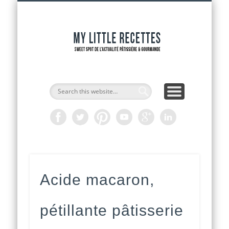
INTERVIEWS DE CHEFS
CAP PÂTISSIER
ADRESSES
RECETTES
ACCUEIL
OUTILS
ACTU
My Littl
Recette
Acide macaron,
pétillante pâtisserie