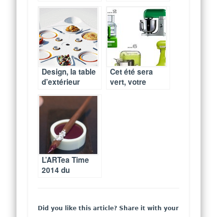
végétalisées
Design, la table
Cet été sera
d’extérieur
vert, votre
idéale
électroménager
aussi !
L’ARTea Time
2014 du
Shangri-La
Paris by
François Perret
Did you like this article? Share it with your