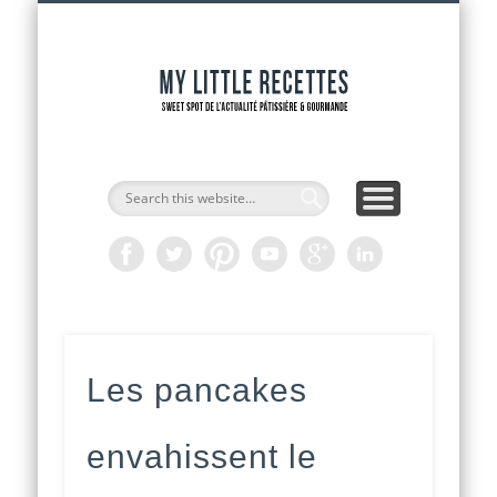
INTERVIEWS DE CHEFS
CAP PÂTISSIER
ADRESSES
RECETTES
ACCUEIL
OUTILS
ACTU
My Littl
Recette
Les pancakes
envahissent le