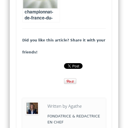
championnat-
de-france-du-
dessert-2019-
coup-denvoi-le-
10-janvier
Did you like this article? Share it with your
friends!
Written by
Agathe
FONDATRICE & REDACTRICE
EN CHEF