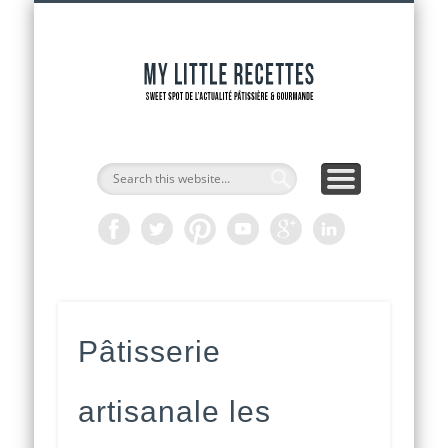
INTERVIEWS DE CHEFS
CAP PÂTISSIER
ADRESSES
RECETTES
ACCUEIL
OUTILS
ACTU
My Littl
Recette
Pâtisserie
artisanale les