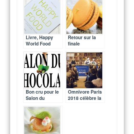
Livre, Happy
Retour sur la
World Food
finale
d’Anne Coppin
parisienne du
Concours
Macaron
Amateur
International
Bon cru pour le
Omnivore Paris
Salon du
2018 célèbre la
Chocolat 2017
pâtisserie
durable