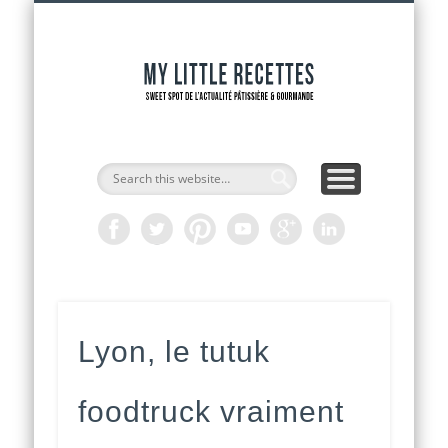
INTERVIEWS DE CHEFS
CAP PÂTISSIER
ADRESSES
RECETTES
ACCUEIL
OUTILS
ACTU
My Littl
Recette
Lyon, le tutuk
foodtruck vraiment