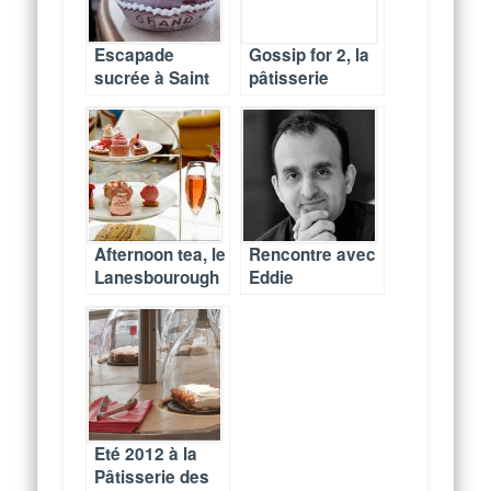
Escapade
Gossip for 2, la
sucrée à Saint
pâtisserie
Germain en
frenchy à
Laye – 78100
partager entre
filles
Afternoon tea, le
Rencontre avec
Lanesbourough
Eddie
célèbre Reine et
Benghanem,
Princesse
chef pâtissier
d’Angleterre
du Trianon
Palace
Eté 2012 à la
Pâtisserie des