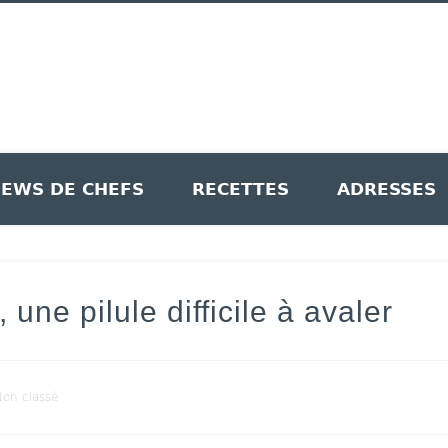
le Recettes
IEWS DE CHEFS
RECETTES
ADRESSES
ne pilule difficile à avaler
on classé