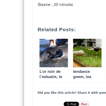
Source :
20 minutes
Related Posts:
L’or noir de
tendance
l’estuaire, le
green, les
caviar français
tables
met
végétalisées
d’excellence
Did you like this article? Share it with you