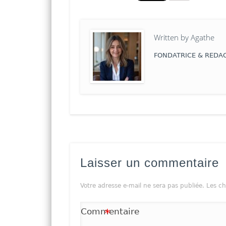
Written by
Agathe
FONDATRICE & REDAC
Laisser un commentaire
Votre adresse e-mail ne sera pas publiée.
Les ch
Commentaire
*