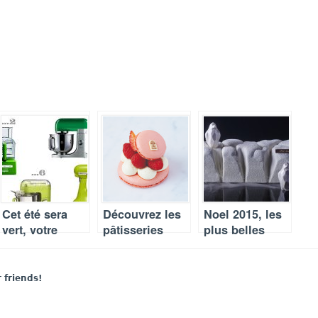
Cet été sera
Découvrez les
Noel 2015, les
vert, votre
pâtisseries
plus belles
électroménager
estivales
bûches
aussi !
d’Angelina
signatures
r friends!